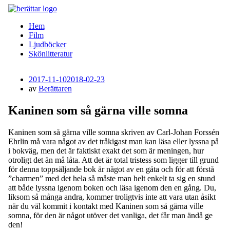
Meny
Hoppa
Hem
Alla sorts berättelser och spännande historier
Berättarklubben
till
Film
innehåll
Ljudböcker
Skönlitteratur
Publicerad
2017-11-10
2018-02-23
den
av
Berättaren
Kaninen som så gärna ville somna
Kaninen som så gärna ville somna skriven av Carl-Johan Forssén
Ehrlin må vara något av det tråkigast man kan läsa eller lyssna på
i bokväg, men det är faktiskt exakt det som är meningen, hur
otroligt det än må låta. Att det är total tristess som ligger till grund
för denna toppsäljande bok är något av en gåta och för att förstå
”charmen” med det hela så måste man helt enkelt ta sig en stund
att både lyssna igenom boken och läsa igenom den en gång. Du,
liksom så många andra, kommer troligtvis inte att vara utan åsikt
när du väl kommit i kontakt med Kaninen som så gärna ville
somna, för den är något utöver det vanliga, det får man ändå ge
den!