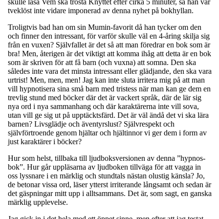
skulle läsa Vem ska trösta Knyttet efter cirka 5 minuter, så han var
tveklöst inte vidare imponerad av denna nyhet på bokhyllan.
Troligtvis bad han om sin Mumin-favorit då han tycker om den
och finner den intressant, för varför skulle väl en 4-åring skilja sig
från en vuxen? Självfallet är det så att man föredrar en bok som är
bra! Men, återigen är det viktigt att komma ihåg att detta är en bok
som är skriven för att få barn (och vuxna) att somna. Den ska
således inte vara det minsta intressant eller glädjande, den ska vara
urtrist! Men, men, men! Jag kan inte sluta irritera mig på att man
vill hypnotisera sina små barn med tristess när man kan ge dem en
trevlig stund med böcker där det är vackert språk, där de lär sig
nya ord i nya sammanhang och där karaktärerna inte vill sova,
utan vill ge sig ut på upptäcktsfärd. Det är väl ändå det vi ska lära
barnen? Livsglädje och äventyrslust? Självrespekt och
självförtroende genom hjältar och hjältinnor vi ger dem i form av
just karaktärer i böcker?
Hur som helst, tillbaka till ljudboksversionen av denna ”hypnos-
bok”. Hur går uppläsarna av ljudboken tillväga för att vagga in
oss lyssnare i en märklig och stundtals nästan olustig känsla? Jo,
de betonar vissa ord, läser ytterst irriterande långsamt och sedan är
det gäspningar mitt upp i alltsammans. Det är, som sagt, en ganska
märklig upplevelse.
Jag gick in i det hela med ett öppet sinne, men efter att jag testat