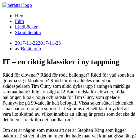
Meny
Hoppa
Hem
Alla sorts berättelser och spännande historier
Berättarklubben
till
Film
innehåll
Ljudböcker
Skönlitteratur
Publicerad
2017-11-22
2017-11-23
den
av
Berättaren
IT – en riktig klassiker i ny tappning
Rädd för clowner? Rädd för röda ballonger? Rädd för vad som kan
gömma sig i kloakerna? Rädd för den alldeles underbara
skådespelaren Tim Curry som alltid dyker upp i aningen märkliga
sammanhang? Inte konstigt alls! Både rädsla för clowner, röda
ballonger, kloak-nojja och rädsla för Tim Curry som spelade
Pennywise på 90-talet är helt befogad. Vissa saker sätter helt enkelt
sina spår och för alla som sett IT så finns det helt klart mycket att
vara lite skrämd av, vilket innebär att allting är precis som det ska då
det är en skräckfilm det handlar om!
Om det är någon som missat att det är Stephen King som ligger
bakom IT så vet ni det nu, men det hade man väl kunnat gissa rätt på