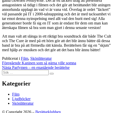
galna clownen Pennywise. Det är ett läckert drag att presentera
antagonisten så tidigt i filmen och det gör att berättandet blir aningen
annorlunda upplagt än vad vi är vana vid. Överlag är ordet ”läckert”
väl passande på IT i 2000-talstappning och det är med tacksamhet vi
tar emot denna nyinspelning med allt vad den burit med sig! Alla
generationer borde få sig en IT som är endast för dem om man kan
återskapa filmen så bra som man gjort i denna senaste version!
Att man valt att slänga in ett riktigt bra soundtrack där både The Cult
och The Cure är med på ett hörn gör att det blir ännu bättre då dessa
band är bra på att förmedla rätt känsla. Berättelsen får sig en ”skjuts”
med hjälp av musiken och det gör att det bara blir ännu bättre!
Publicerat i
Film
,
Skönlitteratur
Inläggsnavigering
Föregående
Kaninen som så gärna ville somna
Nästa
Parfymen – en enastående berättelse
Sök
Sök
efter:
Kategorier
Film
Ljudböcker
Skönlitteratur
© Copyright 2026 –
Berättarklubben