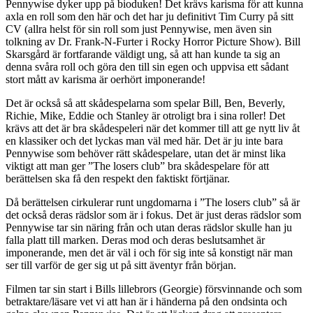
Pennywise dyker upp på bioduken! Det krävs karisma för att kunna
axla en roll som den här och det har ju definitivt Tim Curry på sitt
CV (allra helst för sin roll som just Pennywise, men även sin
tolkning av Dr. Frank-N-Furter i Rocky Horror Picture Show). Bill
Skarsgård är fortfarande väldigt ung, så att han kunde ta sig an
denna svåra roll och göra den till sin egen och uppvisa ett sådant
stort mått av karisma är oerhört imponerande!
Det är också så att skådespelarna som spelar Bill, Ben, Beverly,
Richie, Mike, Eddie och Stanley är otroligt bra i sina roller! Det
krävs att det är bra skådespeleri när det kommer till att ge nytt liv åt
en klassiker och det lyckas man väl med här. Det är ju inte bara
Pennywise som behöver rätt skådespelare, utan det är minst lika
viktigt att man ger ”The losers club” bra skådespelare för att
berättelsen ska få den respekt den faktiskt förtjänar.
Då berättelsen cirkulerar runt ungdomarna i ”The losers club” så är
det också deras rädslor som är i fokus. Det är just deras rädslor som
Pennywise tar sin näring från och utan deras rädslor skulle han ju
falla platt till marken. Deras mod och deras beslutsamhet är
imponerande, men det är väl i och för sig inte så konstigt när man
ser till varför de ger sig ut på sitt äventyr från början.
Filmen tar sin start i Bills lillebrors (Georgie) försvinnande och som
betraktare/läsare vet vi att han är i händerna på den ondsinta och