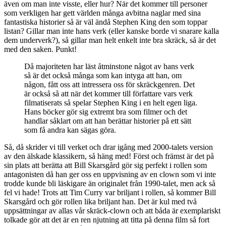
även om man inte visste, eller hur? När det kommer till personer
som verkligen har gett världen många avbitna naglar med sina
fantastiska historier så är väl ändå Stephen King den som toppar
listan? Gillar man inte hans verk (eller kanske borde vi snarare kalla
dem underverk?), så gillar man helt enkelt inte bra skräck, så är det
med den saken. Punkt!
Då majoriteten har läst åtminstone något av hans verk
så är det också många som kan intyga att han, om
någon, fått oss att intressera oss för skräckgenren. Det
är också så att när det kommer till författare vars verk
filmatiserats så spelar Stephen King i en helt egen liga.
Hans böcker gör sig extremt bra som filmer och det
handlar såklart om att han berättar historier på ett sätt
som få andra kan sägas göra.
Så, då skrider vi till verket och drar igång med 2000-talets version
av den älskade klassikern, så häng med! Först och främst är det på
sin plats att berätta att Bill Skarsgård gör sig perfekt i rollen som
antagonisten då han ger oss en uppvisning av en clown som vi inte
trodde kunde bli läskigare än originalet från 1990-talet, men ack så
fel vi hade! Trots att Tim Curry var briljant i rollen, så kommer Bill
Skarsgård och gör rollen lika briljant han. Det är kul med två
uppsättningar av allas vår skräck-clown och att båda är exemplariskt
tolkade gör att det är en ren njutning att titta på denna film så fort